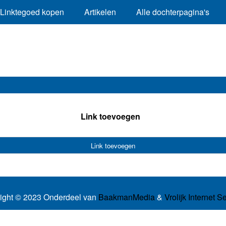
Linktegoed kopen
Artikelen
Alle dochterpagina's
Link toevoegen
Link toevoegen
ight © 2023 Onderdeel van
BaakmanMedia
&
Vrolijk Internet S